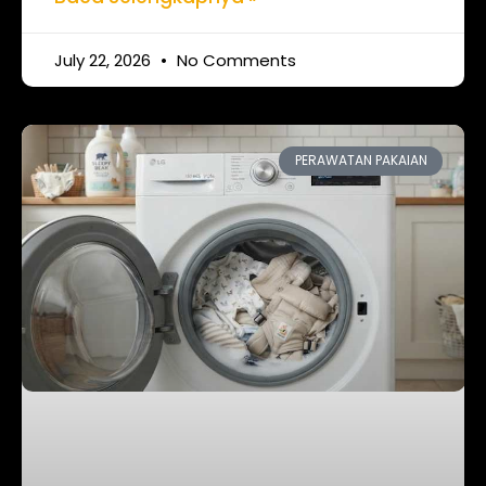
July 22, 2026
No Comments
PERAWATAN PAKAIAN