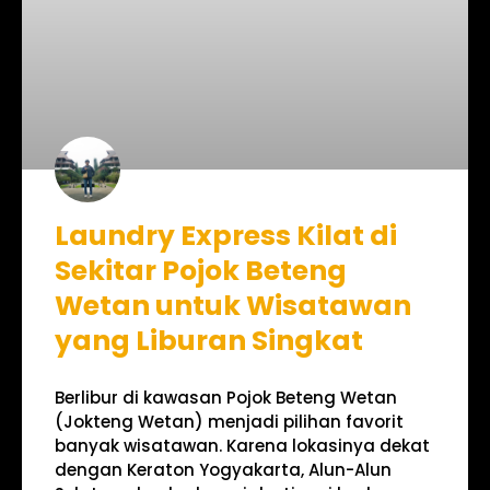
Laundry Express Kilat di
Sekitar Pojok Beteng
Wetan untuk Wisatawan
yang Liburan Singkat
Berlibur di kawasan Pojok Beteng Wetan
(Jokteng Wetan) menjadi pilihan favorit
banyak wisatawan. Karena lokasinya dekat
dengan Keraton Yogyakarta, Alun-Alun