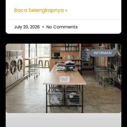
Baca Selengkapnya »
July 20, 2026
No Comments
INFORMASI