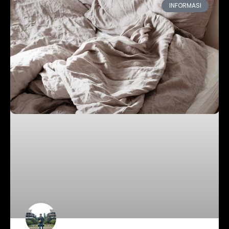
INFORMASI