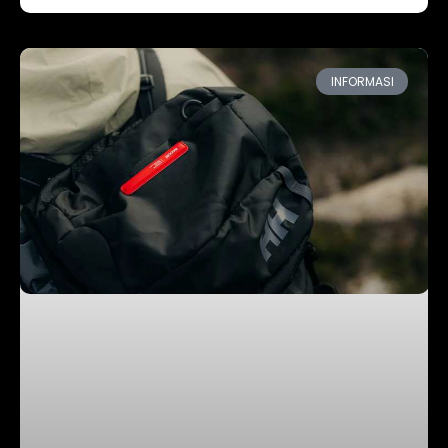
INFORMASI