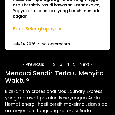
atau beraktivitas di kawasan Karangkajen,
Yogyakarta, alas kaki yang bersih menjadi
bagian
Baca Selengkapnya »
July 14, 2026
No Comments
« Previous
1
2
3
4
5
Next »
Mencuci Sendiri Terlalu Menyita
Waktu?
Biarkan tim profesional Mos Laundry Express
yang merawat pakaian kesayangan Anda.
Hemat energi, hasil bersih maksimal, dan siap
antar-jemput langsung ke lokasi Anda!