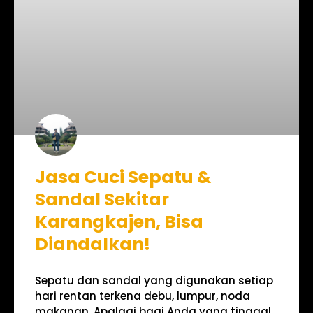
Jasa Cuci Sepatu &
Sandal Sekitar
Karangkajen, Bisa
Diandalkan!
Sepatu dan sandal yang digunakan setiap
hari rentan terkena debu, lumpur, noda
makanan. Apalagi bagi Anda yang tinggal