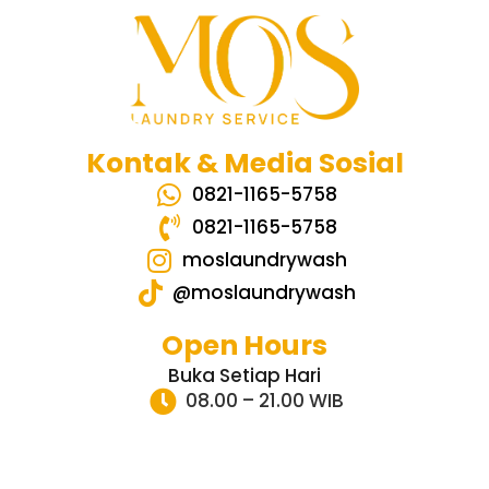
Kontak & Media Sosial
0821-1165-5758
0821-1165-5758
moslaundrywash
@moslaundrywash
Open Hours
Buka Setiap Hari
08.00 – 21.00 WIB