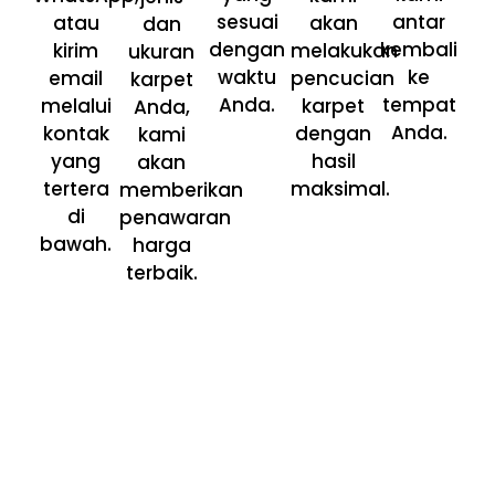
sesuai
antar
atau
akan
dan
dengan
kembali
kirim
melakukan
ukuran
waktu
ke
email
pencucian
karpet
Anda.
tempat
melalui
karpet
Anda,
Anda.
kontak
dengan
kami
yang
hasil
akan
tertera
maksimal.
memberikan
di
penawaran
bawah.
harga
terbaik.