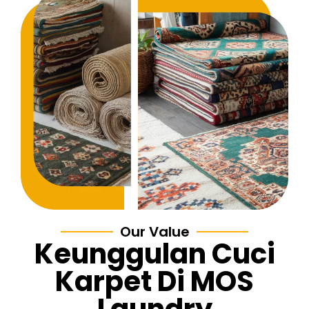
Our Value
Keunggulan Cuci
Karpet Di MOS