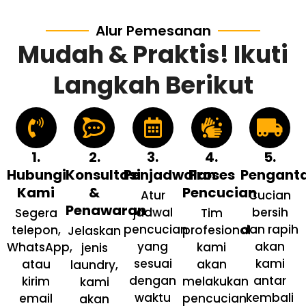
Alur Pemesanan
Mudah & Praktis! Ikuti
Langkah Berikut
1.
2.
3.
4.
5.
Hubungi
Konsultasi
Penjadwalan
Proses
Pengant
Kami
&
Pencucian
Atur
Cucian
Penawaran
jadwal
bersih
Segera
Tim
pencucian
dan rapih
telepon,
profesional
Jelaskan
yang
akan
WhatsApp,
kami
jenis
sesuai
kami
atau
akan
laundry,
dengan
antar
kirim
melakukan
kami
waktu
kembali
email
pencucian
akan