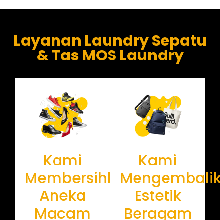
Layanan Laundry Sepatu
& Tas MOS Laundry
Kami
Kami
Membersihkan
Mengembali
Aneka
Estetik
Macam
Beragam