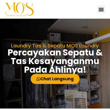
Tentang 
Lokas
Hubungi 
Laundry Tas & Sepatu MOS Laundry
Percayakan Sepatu &
Tas Kesayanganmu
Pada Ahlinya!
Chat Langsung