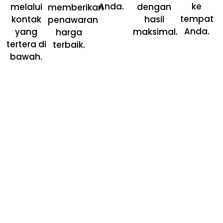
Anda.
ke
melalui
dengan
memberikan
tempat
kontak
hasil
penawaran
Anda.
yang
maksimal.
harga
tertera di
terbaik.
bawah.
Laundry di MOS Sekarang!
MOS Laundry Siap Berikan
Perawatan Terbaik Untuk
Sepatu Dan Tas