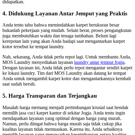
didapatkan.
4. Didukung Layanan Antar Jemput yang Praktis
Anda tentu tahu bahwa memindahkan karpet berukuran besar
bukanlah pekerjaan yang mudah. Selain berat, proses pengangkutan
juga membutuhkan waktu dan tenaga tambahan. Belum lagi
kerepotan lain yang akan Anda hadapi saat mengantarkan karpet
kotor tersebut ke tempat laundry.
Nah, sekarang, Anda tidak perlu repot lagi. Untuk membantu Anda,
MOS Laundry menyediakan layanan
laundry antar jemput Jogja
.
Dengan layanan ini, Anda tidak perlu repot mengantar sendiri karpet
ke lokasi laundry. Tim dari MOS Laundry akan datang ke tempat
Anda untuk mengambil karpet kotor dan mengantarkannya kembali
saat sudah bersih.
5. Harga Transparan dan Terjangkau
Masalah harga memang menjadi pertimbangan krusial saat hendak
memilih jasa cuci karpet kantor di sekitar Jogja. Anda tentu ingin
mendapatkan layanan yang optimal dengan harga yang murah.
Namun, perlu diingat bahwa harga murah saja tidak cukup jika
kualitas layanan tidak memuaskan. Karena itu, Anda sebaiknya
memilih layanan yang menawarkan keseimbangan antara kualitas