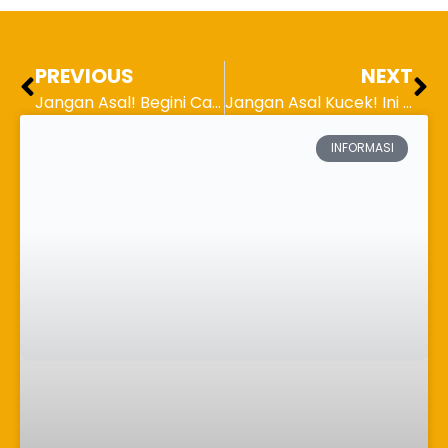
PREVIOUS
NEXT
Jangan Asal! Begini Cara Mencuci Jaket Outdoor Agar Fitur Water-Repellent Tidak Rusak
Jangan Asal Kucek! Ini Cara Mencuci Kebaya Manik agar Payet Tidak Brodol
INFORMASI