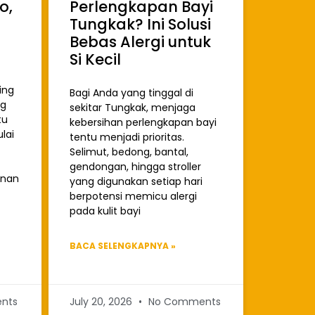
o,
Perlengkapan Bayi
Tungkak? Ini Solusi
Bebas Alergi untuk
Si Kecil
ing
Bagi Anda yang tinggal di
ng
sekitar Tungkak, menjaga
tu
kebersihan perlengkapan bayi
lai
tentu menjadi prioritas.
Selimut, bedong, bantal,
gendongan, hingga stroller
anan
yang digunakan setiap hari
berpotensi memicu alergi
pada kulit bayi
BACA SELENGKAPNYA »
nts
July 20, 2026
No Comments