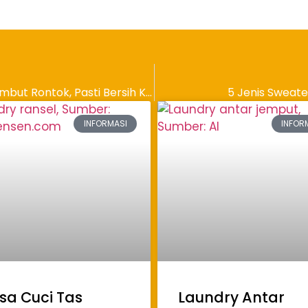
Cara Membersihkan Karpet Lantai dari Rambut Rontok, Pasti Bersih Kembali
5 Jenis Sweate
INFORMASI
INFOR
sa Cuci Tas
Laundry Antar