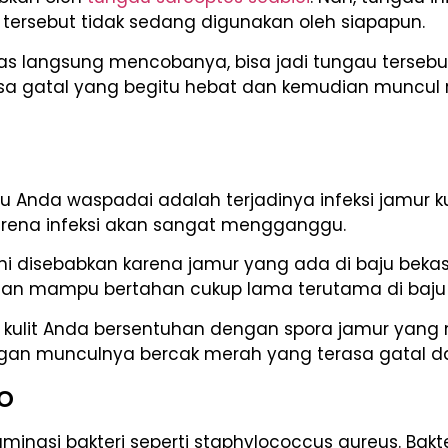
tersebut tidak sedang digunakan oleh siapapun.
tas langsung mencobanya, bisa jadi tungau tersebut
asa gatal yang begitu hebat dan kemudian muncul 
lu Anda waspadai adalah terjadinya infeksi jamur ku
rena infeksi akan sangat mengganggu.
i disebabkan karena jamur yang ada di baju bekas
 dan mampu bertahan cukup lama terutama di baju
aat kulit Anda bersentuhan dengan spora jamur yan
ngan munculnya bercak merah yang terasa gatal da
go
aminasi bakteri seperti staphylococcus aureus. Bak