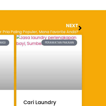
NEXT
r Pria Paling Populer, Mana Favorite Anda?
MASI
PERAWATAN PAKAIAN
Cari Laundry