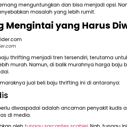
ng memang menguntungkan dan bisa menjadi opsi. Na
enyebabkan masalah yang lebih rumit.
ng Mengintai yang Harus D
der.com
aju thrifting menjadi tren tersendiri, terutama u
ebih murah. Namun, di balik murahnya harga baju 
dai.
raknya jual beli baju thrifting ini di antaranya:
is
perlu diwaspadai adalah ancaman penyakit kudis ata
as di media.
abkan oleh
tungau sarcoptes scabiei
. Nah, tungau i