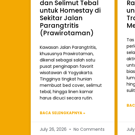
dan Selimut Tebal
Ra
untuk Homestay di
un
Sekitar Jalan
Tr
Parangtritis
Me
(Prawirotaman)
Tas 
per
Kawasan Jalan Parangtritis,
sel
khususnya Prawirotaman,
akti
dikenal sebagai salah satu
untu
pusat penginapan favorit
bia
wisatawan di Yogyakarta.
lum
Tingginya tingkat hunian
hin
membuat bed cover, selimut
sulit
tebal, hingga linen kamar
harus dicuci secara rutin.
BAC
BACA SELENGKAPNYA »
July 26, 2026
No Comments
Jul