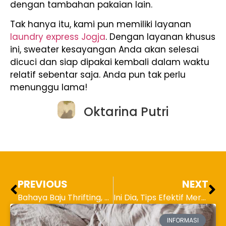
dengan tambahan pakaian lain.
Tak hanya itu, kami pun memiliki layanan
laundry express Jogja
. Dengan layanan khusus
ini, sweater kesayangan Anda akan selesai
dicuci dan siap dipakai kembali dalam waktu
relatif sebentar saja. Anda pun tak perlu
menunggu lama!
Oktarina Putri
PREVIOUS
NEXT
Bahaya Baju Thrifting, Awas Tidak Hanya Sekedar Gatal-gatal!
Ini Dia, Tips Efektif Merawat Baju Bahan Rayon agar Lebih Awet
INFORMASI