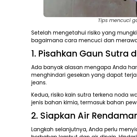
Tips mencuci ga
Setelah mengetahui risiko yang mungkin
bagaimana cara mencuci dan merawat p
1. Pisahkan Gaun Sutra 
Ada banyak alasan mengapa Anda harus 
menghindari gesekan yang dapat terjadi
jeans.
Kedua, risiko kain sutra terkena noda w
jenis bahan kimia, termasuk bahan pew
2. Siapkan Air Rendama
Langkah selanjutnya, Anda perlu menyi
berbahan lembut dan air dingin. Hind