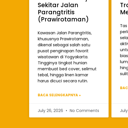
Sekitar Jalan
Tr
Parangtritis
Me
(Prawirotaman)
Tas 
per
Kawasan Jalan Parangtritis,
sel
khususnya Prawirotaman,
akti
dikenal sebagai salah satu
untu
pusat penginapan favorit
bia
wisatawan di Yogyakarta.
lum
Tingginya tingkat hunian
hin
membuat bed cover, selimut
sulit
tebal, hingga linen kamar
harus dicuci secara rutin.
BAC
BACA SELENGKAPNYA »
July 26, 2026
No Comments
Jul