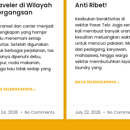
aveler di Wilayah
Anti Ribet!
rgangsan
Kesibukan beraktivitas di
sekitar Pasar Telo Jogja ser
ransel dan carrier menjadi
kali membuat banyak ora
lengkapan yang hampir
kesulitan meluangkan wak
alu menemani setiap
untuk mencuci pakaian. Mu
vitas. Setelah digunakan
dari pedagang, karyawan,
k berbagai perjalanan, tas
mahasiswa, hingga warga
sanya dipenuhi debu,
sekitar membutuhkan lay
pur, noda makanan,
laundry yang
gga bau tidak sedap yang
BACA SELENGKAPNYA »
A SELENGKAPNYA »
y 24, 2026
No Comments
July 22, 2026
No Comme