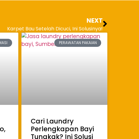
NEXT
Karpet Bau Setelah Dicuci, Ini Solusinya!
MASI
PERAWATAN PAKAIAN
Cari Laundry
o,
Perlengkapan Bayi
Tungkak? Ini Solusi