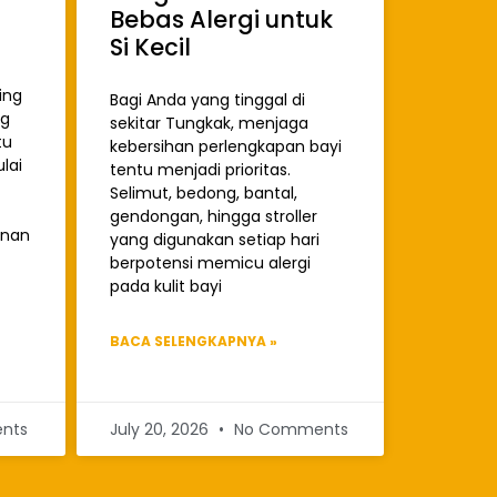
Bebas Alergi untuk
Si Kecil
ing
Bagi Anda yang tinggal di
ng
sekitar Tungkak, menjaga
tu
kebersihan perlengkapan bayi
lai
tentu menjadi prioritas.
Selimut, bedong, bantal,
gendongan, hingga stroller
anan
yang digunakan setiap hari
berpotensi memicu alergi
pada kulit bayi
BACA SELENGKAPNYA »
nts
July 20, 2026
No Comments