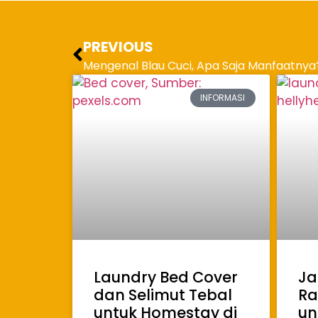
PREVIOUS
Mengenal Blau Cuci, Apa Saja Manfaatnya
INFORMASI
Laundry Bed Cover
Ja
dan Selimut Tebal
Ra
untuk Homestay di
un