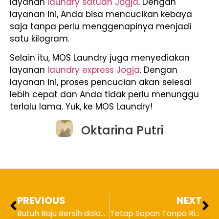
layanan
laundry satuan Jogja
. Dengan
layanan ini, Anda bisa mencucikan kebaya
saja tanpa perlu menggenapinya menjadi
satu kilogram.
Selain itu, MOS Laundry juga menyediakan
layanan
laundry express Jogja
. Dengan
layanan ini, proses pencucian akan selesai
lebih cepat dan Anda tidak perlu menunggu
terlalu lama. Yuk, ke MOS Laundry!
Oktarina Putri
PREVIOUS
NEXT
Butuh Baju Bersih dalam Hitungan Jam? Cek Rekomendasi Laundry Kilat Jogja yang Paling Sat-Set!
Tetap Sopan Tanpa Ribet, Intip Ide Outfit Kondangan Wanita Casual yang Gak Kalah Menawan dari Kebaya