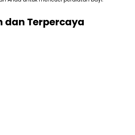
n dan Terpercaya