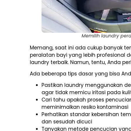
Memilih laundry pera
Memang, saat ini ada cukup banyak te
peralatan bayi yang lebih profesion
laundry terbaik. Namun, tentu, Anda perlu
Ada beberapa tips dasar yang bisa Anda
Pastikan laundry menggunakan det
agar tidak memicu iritasi pada kuli
Cari tahu apakah proses pencucia
meminimalkan resiko kontaminasi
Perhatikan standar kebersihan tem
dan sesudah dicuci
Tanyakan metode pencucian yang di