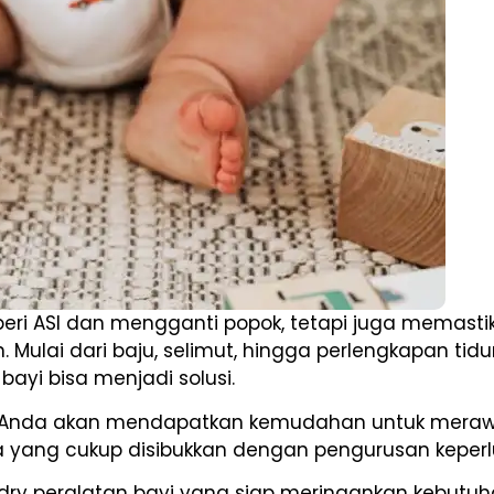
eri ASI dan mengganti popok, tetapi juga memast
 Mulai dari baju, selimut, hingga perlengkapan ti
bayi bisa menjadi solusi.
i, Anda akan mendapatkan kemudahan untuk meraw
da yang cukup disibukkan dengan pengurusan keperl
undry peralatan bayi yang siap meringankan kebutu