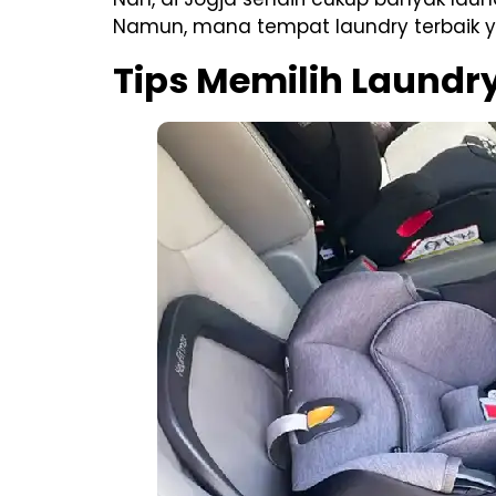
Namun, mana tempat laundry terbaik 
Tips Memilih Laundr