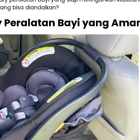
yang bisa diandalkan?
y Peralatan Bayi yang Ama