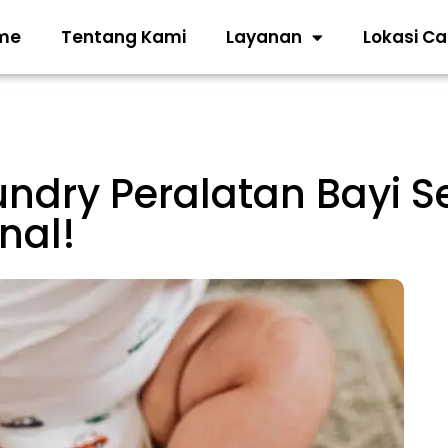
me
Tentang Kami
Layanan
Lokasi C
dry Peralatan Bayi Se
nal!