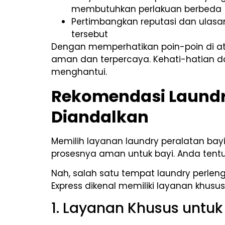
membutuhkan perlakuan berbeda
Pertimbangkan reputasi dan ulasa
tersebut
Dengan memperhatikan poin-poin di at
aman dan terpercaya. Kehati-hatian da
menghantui.
Rekomendasi Laundry
Diandalkan
Memilih layanan laundry peralatan bay
prosesnya aman untuk bayi. Anda tentu in
Nah, salah satu tempat laundry perleng
Express dikenal memiliki layanan khusus
1. Layanan Khusus untuk