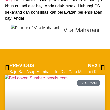
khusus, jadi alat bayi Anda tidak rusak. Hubungi CS
sekarang dan konsultasikan perawatan perlengkapan
bayi Anda!
Vita Maharani
PREVIOUS
NEXT
Baju Bau Asap Membandel, Gimana Caranya biar Wangi Lagi?
Ini Dia, Cara Mencuci Karpet Bahan Polyester yang Tepat. Jaminan Awet!
INFORMASI