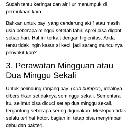
Sudah tentu keringat dan air liur menumpuk di
permukaan kain.
Bahkan untuk bayi yang cenderung aktif atau masih
usia beberapa minggu setelah lahir, sprei bisa diganti
setiap hari. Hal ini terkait dengan higienitas. Anda
tentu tidak ingin kasur si kecil jadi sarang munculnya
penyakit kan?
3. Perawatan Mingguan atau
Dua Minggu Sekali
Untuk pelindung ranjang bayi (
crib bumper
), idealnya
dibersihkan setidaknya seminggu sekali. Sementara
itu, selimut bisa dicuci setiap dua minggu sekali,
tergantung seberapa sering digunakan. Meskipun tidak
selalu terlihat kotor, bagian ini tetap bisa menyimpan
debu dan bakteri.