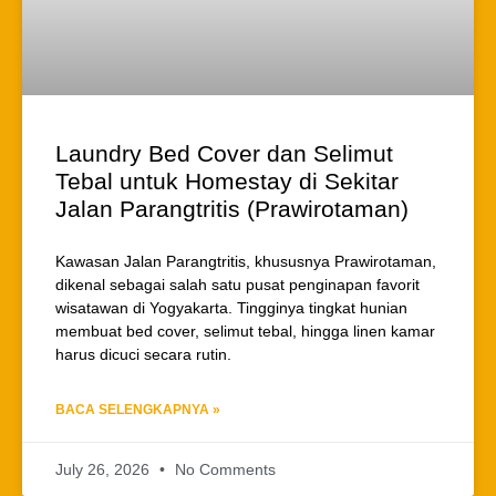
Laundry Bed Cover dan Selimut
Tebal untuk Homestay di Sekitar
Jalan Parangtritis (Prawirotaman)
Kawasan Jalan Parangtritis, khususnya Prawirotaman,
dikenal sebagai salah satu pusat penginapan favorit
wisatawan di Yogyakarta. Tingginya tingkat hunian
membuat bed cover, selimut tebal, hingga linen kamar
harus dicuci secara rutin.
BACA SELENGKAPNYA »
July 26, 2026
No Comments