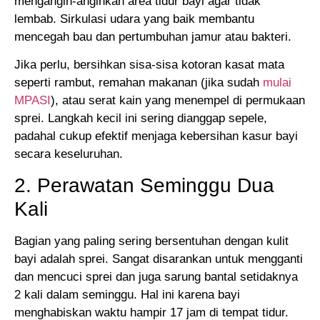
mengangin-anginkan area tidur bayi agar tidak
lembab. Sirkulasi udara yang baik membantu
mencegah bau dan pertumbuhan jamur atau bakteri.
Jika perlu, bersihkan sisa-sisa kotoran kasat mata
seperti rambut, remahan makanan (jika sudah
mulai
MPASI
), atau serat kain yang menempel di permukaan
sprei. Langkah kecil ini sering dianggap sepele,
padahal cukup efektif menjaga kebersihan kasur bayi
secara keseluruhan.
2. Perawatan Seminggu Dua
Kali
Bagian yang paling sering bersentuhan dengan kulit
bayi adalah sprei. Sangat disarankan untuk mengganti
dan mencuci sprei dan juga sarung bantal setidaknya
2 kali dalam seminggu. Hal ini karena bayi
menghabiskan waktu hampir 17 jam di tempat tidur.