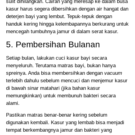
sulit dihilangkan. Cairan yang meresap ke dalam busa
kasur harus segera dibersihkan dengan air hangat dan
deterjen bayi yang lembut. Tepuk-tepuk dengan
handuk kering hingga kelembapannya berkurang untuk
mencegah tumbuhnya jamur di dalam serat kasur.
5. Pembersihan Bulanan
Setiap bulan, lakukan cuci kasur bayi secara
menyeluruh. Terutama matras bayi, bukan hanya
spreinya. Anda bisa membersihkan dengan
vacuum
terlebih dahulu sebelum mencuci dan menjemur kasur
di bawah sinar matahari (jika bahan kasur
memungkinkan) untuk membunuh bakteri secara
alami.
Pastikan matras benar-benar kering sebelum
digunakan kembali. Kasur yang lembab bisa menjadi
tempat berkembangnya jamur dan bakteri yang