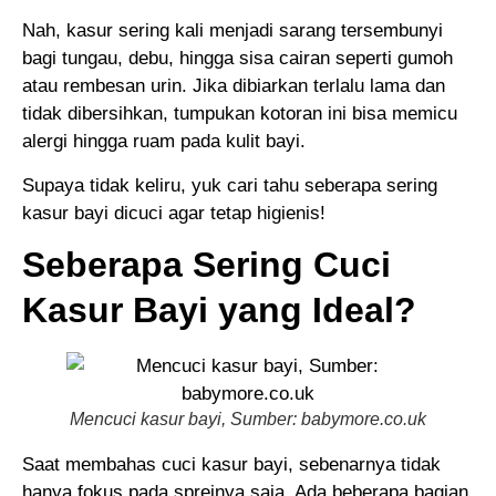
Nah, kasur sering kali menjadi sarang tersembunyi
bagi tungau, debu, hingga sisa cairan seperti gumoh
atau rembesan urin. Jika dibiarkan terlalu lama dan
tidak dibersihkan, tumpukan kotoran ini bisa memicu
alergi hingga ruam pada kulit bayi.
Supaya tidak keliru, yuk cari tahu seberapa sering
kasur bayi dicuci agar tetap higienis!
Seberapa Sering Cuci
Kasur Bayi yang Ideal?
Mencuci kasur bayi, Sumber: babymore.co.uk
Saat membahas cuci kasur bayi, sebenarnya tidak
hanya fokus pada spreinya saja. Ada beberapa bagian