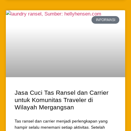
INFORMASI
Jasa Cuci Tas Ransel dan Carrier
untuk Komunitas Traveler di
Wilayah Mergangsan
Tas ransel dan carrier menjadi perlengkapan yang
hampir selalu menemani setiap aktivitas. Setelah