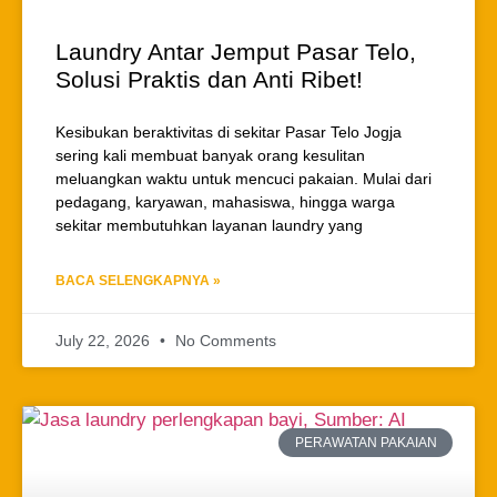
Laundry Antar Jemput Pasar Telo,
Solusi Praktis dan Anti Ribet!
Kesibukan beraktivitas di sekitar Pasar Telo Jogja
sering kali membuat banyak orang kesulitan
meluangkan waktu untuk mencuci pakaian. Mulai dari
pedagang, karyawan, mahasiswa, hingga warga
sekitar membutuhkan layanan laundry yang
BACA SELENGKAPNYA »
July 22, 2026
No Comments
PERAWATAN PAKAIAN