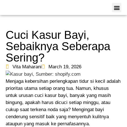
Tentang Ka
Lokasi 
Hubungi Ka
Cuci Kasur Bayi,
Sebaiknya Seberapa
Sering?
Vita Maharani
March 19, 2026
Menjaga kebersihan perlengkapan tidur si kecil adalah
prioritas utama setiap orang tua. Namun, khusus
untuk urusan cuci kasur bayi, banyak yang masih
bingung, apakah harus dicuci setiap minggu, atau
cukup saat terkena noda saja? Mengingat bayi
cenderung sensitif baik yang menyentuh kulitnya
ataupun yang masuk ke pernafasannya.