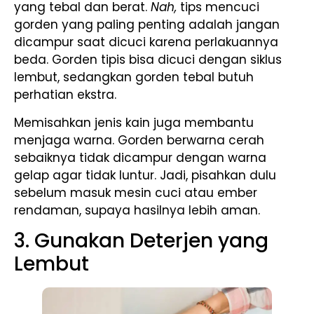
yang tebal dan berat.
Nah,
tips mencuci
gorden yang paling penting adalah jangan
dicampur saat dicuci karena perlakuannya
beda. Gorden tipis bisa dicuci dengan siklus
lembut, sedangkan gorden tebal butuh
perhatian ekstra.
Memisahkan jenis kain juga membantu
menjaga warna. Gorden berwarna cerah
sebaiknya tidak dicampur dengan warna
gelap agar tidak luntur. Jadi, pisahkan dulu
sebelum masuk mesin cuci atau ember
rendaman, supaya hasilnya lebih aman.
3. Gunakan Deterjen yang
Lembut