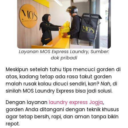
Layanan MOS Express Laundry, Sumber:
dok pribadi
Meskipun setelah tahu tips mencuci gorden di
atas, kadang tetap ada rasa takut gorden
malah rusak kalau dicuci sendiri, k
an
?
Nah
, di
sinilah MOS Laundry Express bisa jadi solusi.
Dengan layanan
laundry express Jogja
,
gorden Anda ditangani dengan teknik khusus
agar tetap bersih, rapi, dan aman tanpa bikin
repot.