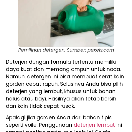
Pemilihan detergen, Sumber: pexels.com
Deterjen dengan formula tertentu memiliki
daya kuat dan memang ampuh untuk noda.
Namun, detergen ini bisa membuat serat kain
gorden cepat rapuh. Solusinya Anda bisa pilih
deterjen yang lembut, khusus untuk bahan
halus atau bayi. Hasilnya akan tetap bersih
dan kain tidak cepat rusak.
Apalagi jika gorden Anda dari bahan tipis
seperti voile. Penggunaan
deterjen lembut
ini