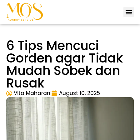
Tentang 
Lokas
Hubungi 
6 Tips Mencuci
Gorden agar Tidak
Mudah Sobek dan
Rusak
Vita Maharani
August 10, 2025