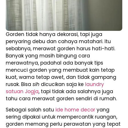
Gorden tidak hanya dekorasi, tapi juga
penyaring debu dan cahaya matahari. Itu
sebabnya, merawat gorden harus hati-hati.
Banyak yang masih bingung cara
merawatnya, padahal ada banyak tips
mencuci gorden yang membuat kain tetap
kuat, warna tetap awet, dan tidak gampang
rusak. Bisa
sih
dicucikan saja ke
laundry
satuan Jogja
, tapi tidak ada salahnya juga
tahu cara merawat gorden sendiri di rumah.
Sebagai salah satu
ide home decor
yang
sering dipakai untuk mempercantik ruangan,
gorden memang perlu perawatan yang tepat