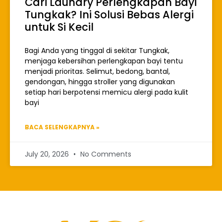
Cari Laundry Perlengkapan Bayi
Tungkak? Ini Solusi Bebas Alergi
untuk Si Kecil
Bagi Anda yang tinggal di sekitar Tungkak,
menjaga kebersihan perlengkapan bayi tentu
menjadi prioritas. Selimut, bedong, bantal,
gendongan, hingga stroller yang digunakan
setiap hari berpotensi memicu alergi pada kulit
bayi
BACA SELENGKAPNYA »
July 20, 2026
No Comments