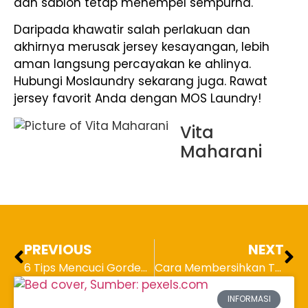
dan sablon tetap menempel sempurna.
Daripada khawatir salah perlakuan dan
akhirnya merusak jersey kesayangan, lebih
aman langsung percayakan ke ahlinya.
Hubungi Moslaundry sekarang juga. Rawat
jersey favorit Anda dengan MOS Laundry!
Vita
Maharani
PREVIOUS
NEXT
6 Tips Mencuci Gorden agar Tidak Mudah Sobek dan Rusak
Cara Membersihkan Tas Kanvas Paling Efektif, Bersih Seperti Baru!
INFORMASI