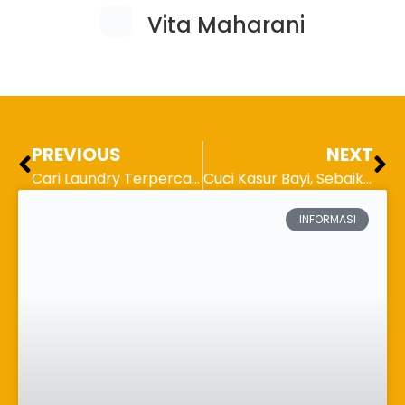
Vita Maharani
PREVIOUS
NEXT
Cari Laundry Terpercaya untuk Mencuci Baju Kesayangan? Ini Rekomendasinya!
Cuci Kasur Bayi, Sebaiknya Seberapa Sering?
INFORMASI